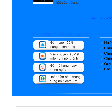
hết sức hữu ích...
Xem tất cả >
PHƯƠNG CHÂM BÁN HÀNG
HỖ T
Hướn
Chín
Chín
Chín
Quy 
Các 