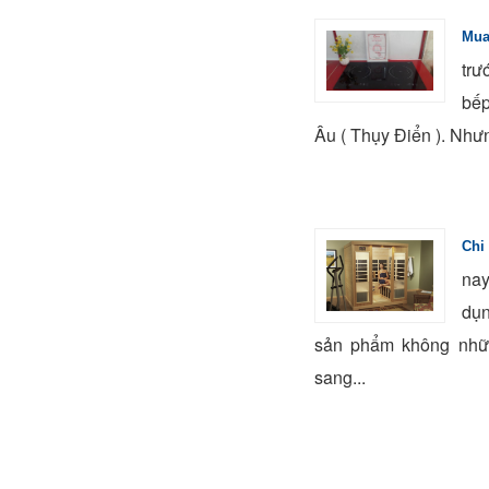
Mua
trư
bếp
Âu ( Thụy Điển ). Nhưn
Chi
na
dụn
sản phẩm không nhữ
sang...