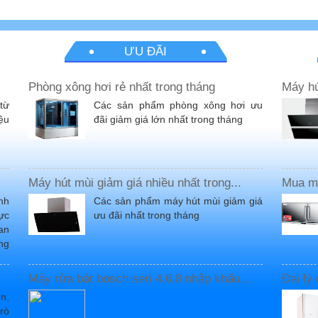
ƯU ĐÃI
Phòng xông hơi rẻ nhất trong tháng
Máy hú
từ
Các sản phẩm phòng xông hơi ưu
iệu
đãi giảm giá lớn nhất trong tháng
Máy hút mùi giảm giá nhiều nhất trong...
Mua má
nh
Các sản phẩm máy hút mùi giảm giá
ực
ưu đãi nhất trong tháng
an
ng
Máy rửa bát bosch seri 4,6,8 nhập khẩu...
Đại lý
n,
trò