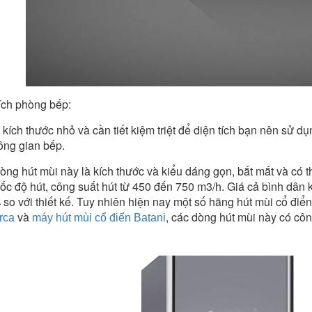
tích phòng bếp:
ích thước nhỏ và cần tiết kiệm triệt để diện tích bạn nên sử dụ
ông gian bếp.
òng hút mùi này là kích thước và kiểu dáng gọn, bắt mắt và có 
tốc độ hút, công suất hút từ 450 đến 750 m3/h. Giá cả bình dân 
 so với thiết kế. Tuy nhiên hiện nay một số hãng hút mùi cổ đi
và
, các dòng hút mùi này có cô
rca
máy hút mùi cổ điển Batani