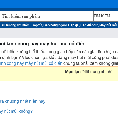
Xu hướng tìm kiếm:
,
,
,
,
Bếp từ
Bếp hồng ngoại
Bếp ga
Bếp điện từ
Máy hút mùi
ùi kính cong hay máy hút mùi cổ điển
 phổ biến không thể thiếu trong gian bếp của các gia đình hiện 
a định bạn? Việc chọn lựa kiểu dáng máy hút mùi cũng phải dựa
chúng ta phải xem không gian
ính cong hay máy hút mùi cổ điển
Mục lục
[
Nội dung chính
]
ưa chuộng nhất hiện nay
y hút mùi không?