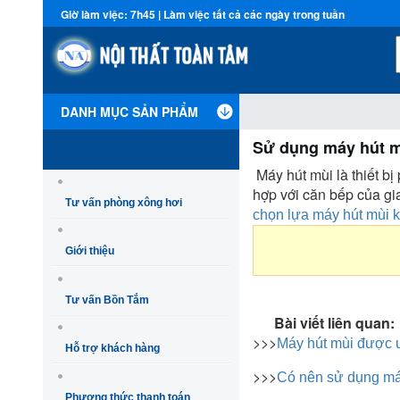
Giờ làm việc: 7h45 | Làm việc tất cả các ngày trong tuần
DANH MỤC SẢN PHẨM
Sử dụng máy hút m
Máy hút mùi là thiết bị
hợp với căn bếp của gi
Tư vấn phòng xông hơi
chọn lựa máy hút mùi k
Giới thiệu
Tư vấn Bồn Tắm
Bài viết liên quan:
>>>
Máy hút mùi được 
Hỗ trợ khách hàng
>>>
Có nên sử dụng má
Phương thức thanh toán