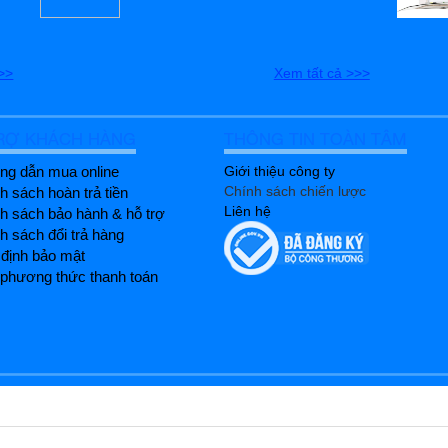
>>
Xem tất cả >>>
RỢ KHÁCH HÀNG
THÔNG TIN TOÀN TÂM
g dẫn mua online
Giới thiệu công ty
Chính sách chiến lược
h sách hoàn trả tiền
Liên hệ
h sách bảo hành & hỗ trợ
h sách đổi trả hàng
định bảo mật
phương thức thanh toán