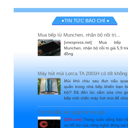
TIN TỨC BÁO CHÍ
Mua bếp từ Munchen, nhận bộ nồi trị...
[vnexpress.net] Mua bếp 
Munchen, nhận bộ nồi trị giá 5,9 tr
đồng
Máy hút mùi Lorca TA 2001H có tốt không
Mùi khó chịu sau đun nấu qua
quẩn trong nhà bếp khiến bạn b
bội? Đã đến lúc sắm sửa cho gi
bếp một chếc máy hút mùi để chú
giúp bạn có không...
Trợ thủ đắc lực giúp chị em giữ...
[24h.com]
Trong cuộc sống bận rộ
sự hỗ trợ của công nghệ đóng vai 