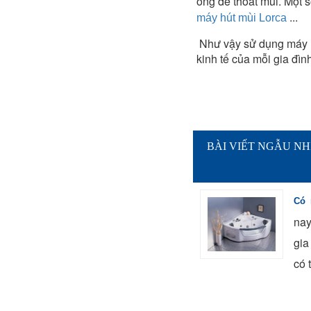
ống để thoát mùi. Một 
...
máy hút mùi Lorca
Như vậy sử dụng máy hú
kinh tế của mỗi gia đì
BÀI VIẾT NGẪU NH
Có 
nay
gia
có 