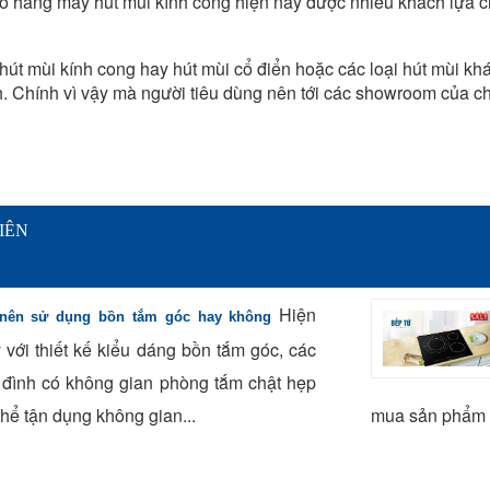
số hãng máy hút mùi kính cong hiện nay được nhiều khách lựa 
t mùi kính cong hay hút mùi cổ điển hoặc các loại hút mùi khá
nh. Chính vì vậy mà người tiêu dùng nên tới các showroom của c
IÊN
Hiện
nên sử dụng bồn tắm góc hay không
 với thiết kế kiểu dáng bồn tắm góc, các
 đình có không gian phòng tắm chật hẹp
thể tận dụng không gian...
mua sản phẩm n