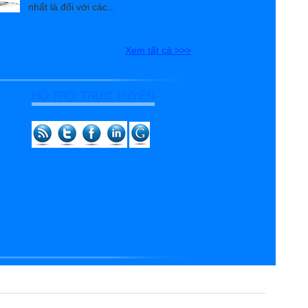
nhất là đối với các...
Xem tất cả >>>
HỖ TRỢ TRỰC TUYẾN