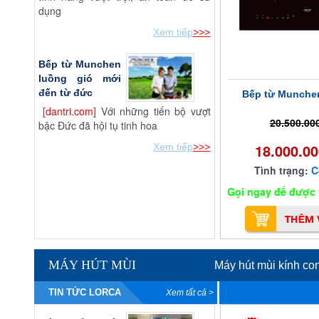
dụng
Xem tiếp
>>>
Bếp từ Munchen
luồng gió mới
đến từ đức
Bếp từ Munche
[dantri.com]
Với những tiến bộ vượt
20.500.00
bậc Đức đã hội tụ tinh hoa
18.000.0
Xem tiếp
>>>
Tình trạng:
C
Gọi ngay để được ư
MÁY HÚT MÙI
Máy hút mùi kính c
TIN TỨC LORCA
Xem tất cả >