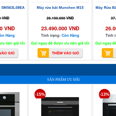
h SMS63L08EA
Máy rửa bát Munchen M15
Máy Rửa B
0 VNĐ
26.100.000 VNĐ
37
00 VNĐ
23.490.000 VNĐ
26.
òn Hàng
Tình trạng:
Còn Hàng
Tình 
u tiên giá tốt
Gọi ngay để được ưu tiên giá tốt
Gọi ngay để
SẢN PHẨM ƯU ĐÃI
-15%
-13%