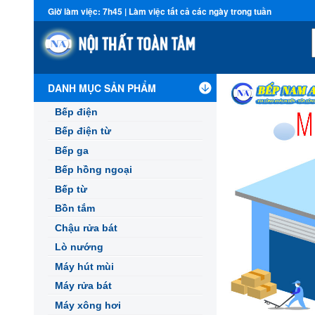
Giờ làm việc: 7h45 | Làm việc tất cả các ngày trong tuần
DANH MỤC SẢN PHẨM
Bếp điện
Bếp điện từ
Bếp ga
Bếp hồng ngoại
Bếp từ
Bồn tắm
Chậu rửa bát
Lò nướng
Máy hút mùi
Máy rửa bát
Máy xông hơi