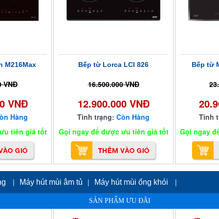
n M216Max
Bếp từ Lorca LCI 826
Bếp từ
0 VNĐ
16.500.000 VNĐ
23
00 VNĐ
12.900.000 VNĐ
20.
òn Hàng
Tình trạng:
Còn Hàng
Tình 
u tiên giá tốt
Gọi ngay để được ưu tiên giá tốt
Gọi ngay để
|
|
|
ong
Máy hút mùi âm tủ
Máy hút mùi ống khói
SẢN PHẨM ƯU ĐÃI
|
|
Máy hút mùi độc lập
Máy hút mùi cổ điển