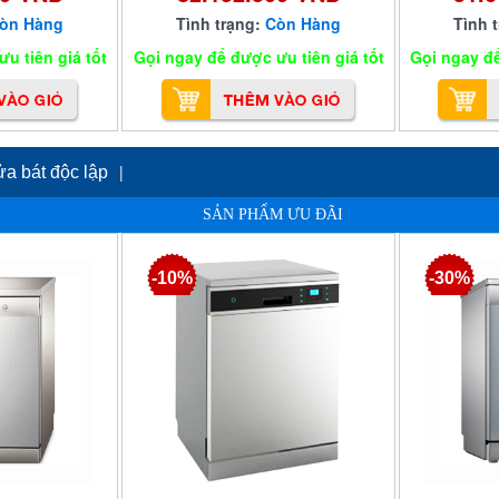
òn Hàng
Tình trạng:
Còn Hàng
Tình 
u tiên giá tốt
Gọi ngay để được ưu tiên giá tốt
Gọi ngay để
|
ửa bát độc lập
SẢN PHẨM ƯU ĐÃI
-10%
-30%