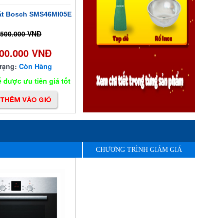
át Bosch SMS46MI05E
.500.000 VNĐ
000.000 VNĐ
trạng:
Còn Hàng
 được ưu tiên giá tốt
CHƯƠNG TRÌNH GIẢM GIÁ