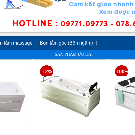
|
|
n tắm massage
Bồn tắm góc (Bồn ngâm)
SẢN PHẨM ƯU ĐÃI
|
|
|
Bồn tắm đứng(vách kính)
Bồn tắm xây
|
Bồn tắm nghệ thuật
-12%
-100%