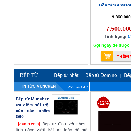
Bồn tắm Amazo
9.860.00
7.500.00
Tình trạng:
C
Gọi ngay để được ư
BẾP TỪ
|
|
Bếp từ nhật
Bếp từ Domino
Bế
TIN TỨC MUNCHEN
Xem tất cả >
Bếp từ Munchen
-12%
ưu điểm nổi trội
của sản phẩm
G60
[dantri.com]
Bếp từ G60 với nhiều
tính năng vượt trội, an toàn dễ sử