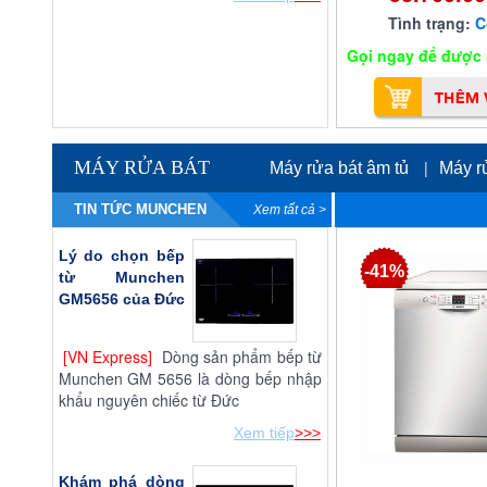
Tình trạng:
C
Gọi ngay để được ư
MÁY RỬA BÁT
|
Máy rửa bát âm tủ
Máy r
TIN TỨC MUNCHEN
Xem tất cả >
Lý do chọn bếp
-41%
từ Munchen
GM5656 của Đức
[VN Express]
Dòng sản phẩm bếp từ
Munchen GM 5656 là dòng bếp nhập
khẩu nguyên chiếc từ Đức
Xem tiếp
>>>
Khám phá dòng