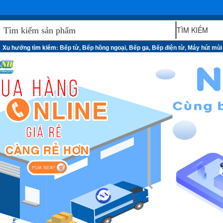
Xu hướng tìm kiếm:
,
,
,
,
Bếp từ
Bếp hồng ngoại
Bếp ga
Bếp điện từ
Máy hút mùi