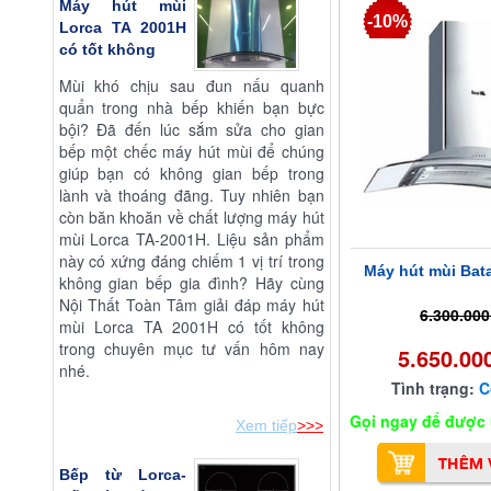
Máy hút mùi
-10%
Lorca TA 2001H
có tốt không
Mùi khó chịu sau đun nấu quanh
quẩn trong nhà bếp khiến bạn bực
bội? Đã đến lúc sắm sửa cho gian
bếp một chếc máy hút mùi để chúng
giúp bạn có không gian bếp trong
lành và thoáng đãng. Tuy nhiên bạn
còn băn khoăn về chất lượng máy hút
mùi Lorca TA-2001H. Liệu sản phẩm
này có xứng đáng chiếm 1 vị trí trong
Máy hút mùi Bat
không gian bếp gia đình? Hãy cùng
Nội Thất Toàn Tâm giải đáp máy hút
6.300.00
mùi Lorca TA 2001H có tốt không
trong chuyên mục tư vấn hôm nay
5.650.00
nhé.
Tình trạng:
C
Gọi ngay để được ư
Xem tiếp
>>>
Bếp từ Lorca-