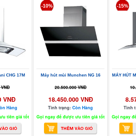
-10%
-15%
ani CHG 17M
Máy hút mùi Munchen NG 16
MÁY HÚT M
0 VNĐ
20.500.000 VNĐ
10
0 VNĐ
18.450.000 VNĐ
8.5
òn Hàng
Tình trạng:
Còn Hàng
Tình 
u tiên giá tốt
Gọi ngay để được ưu tiên giá tốt
Gọi ngay để