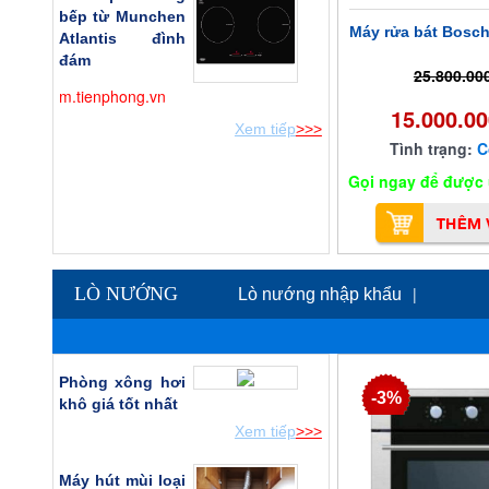
bếp từ Munchen
Máy rửa bát Bosc
Atlantis đình
đám
25.800.00
m.tienphong.vn
15.000.0
Xem tiếp
>>>
Tình trạng:
C
Gọi ngay để được ư
LÒ NƯỚNG
|
Lò nướng nhập khẩu
Phòng xông hơi
-3%
khô giá tốt nhất
Xem tiếp
>>>
Máy hút mùi loại