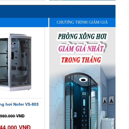
CHƯƠNG TRÌNH GIẢM GIÁ
g hơi Nofer VS-803
.980.000 VNĐ
644.000 VNĐ