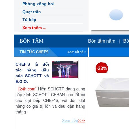
Phòng xông hơi
Quạt trần
Tủ bếp
Xem thêm ...
BỒN TẮM
|
Bồn tắm nằm
Bồ
TIN TỨC CHEFS
Xem tất cả >
Bồn tắm góc massage
CHEF'S là đối
-23%
tác hàng đầu
của SCHOTT và
E.G.O.
[24h.com]
Hiện SCHOTT đang cung
cấp kính SCHOTT CERAN cho tất cả
các loại bếp CHEF"S, với đơn đặt
hàng có giá trị lớn và đều đặn hàng
tháng
Xem tiếp
>>>