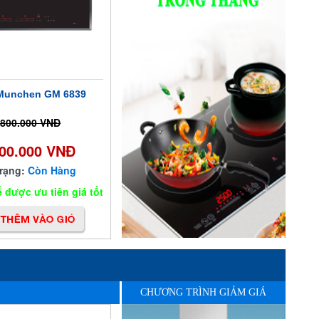
 Munchen GM 6839
.800.000 VNĐ
900.000 VNĐ
trạng:
Còn Hàng
 được ưu tiên giá tốt
CHƯƠNG TRÌNH GIẢM GIÁ