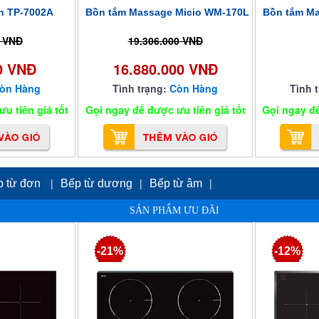
n TP-7002A
Bồn tắm Massage Micio WM-170L
Bồn tắm Ma
0 VNĐ
19.306.000 VNĐ
0 VNĐ
16.880.000 VNĐ
òn Hàng
Tình trạng:
Còn Hàng
Tình 
u tiên giá tốt
Gọi ngay để được ưu tiên giá tốt
Gọi ngay để
|
|
|
p từ đơn
Bếp từ dương
Bếp từ âm
SẢN PHẨM ƯU ĐÃI
-21%
-12%