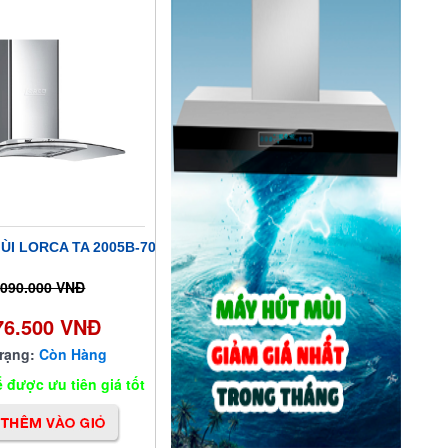
ÙI LORCA TA 2005B-70
.090.000 VNĐ
76.500 VNĐ
trạng:
Còn Hàng
 được ưu tiên giá tốt