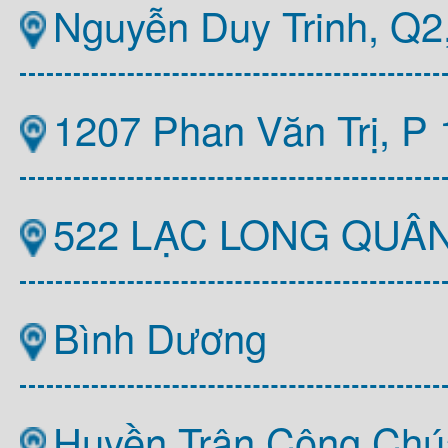
Nguyễn Duy Trinh, Q
1207 Phan Văn Trị, P
522 LẠC LONG QUÂ
Bình Dương
Huyền Trân Công Chú