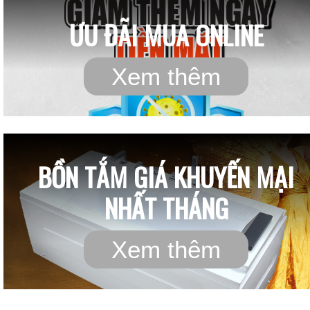
ƯU ĐÃI MUA ONLINE
Xem thêm
BỒN TẮM GIÁ KHUYẾN MẠI
NHẤT THÁNG
Xem thêm