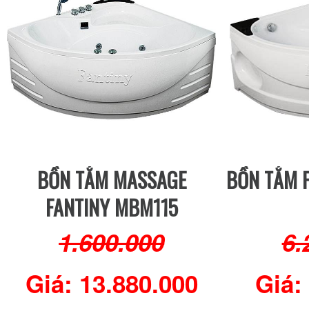
BỒN TẮM MASSAGE
BỒN TẮM F
FANTINY MBM115
1.600.000
6.
Giá: 13.880.000
Giá: