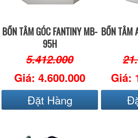
BỒN TẮM GÓC FANTINY MB-
BỒN TẮM 
95H
5.412.000
21
Giá: 4.600.000
Giá: 
Đặt Hàng
Đ