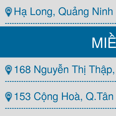
Hạ Long, Quảng Ninh
MI
168 Nguyễn Thị Thập,
153 Cộng Hoà, Q.Tân