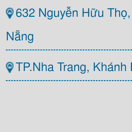
632 Nguyễn Hữu Thọ,
Nẵng
TP.Nha Trang, Khánh