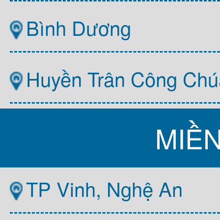
Bình Dương
Huyền Trân Công Chú
MIỀ
TP Vinh, Nghệ An