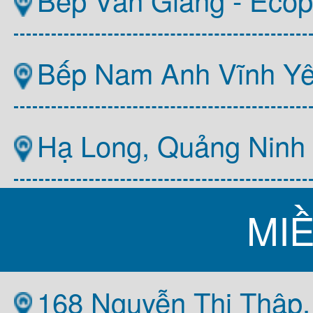
Bếp Nam Anh Vĩnh Y
Hạ Long, Quảng Ninh
MI
168 Nguyễn Thị Thập,