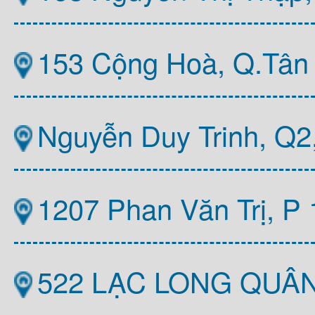
153 Cộng Hoà, Q.Tân
Nguyễn Duy Trinh, Q
1207 Phan Văn Trị, P
522 LẠC LONG QUÂ