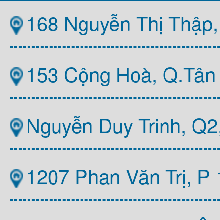
168 Nguyễn Thị Thập,
153 Cộng Hoà, Q.Tân
Nguyễn Duy Trinh, Q
1207 Phan Văn Trị, P