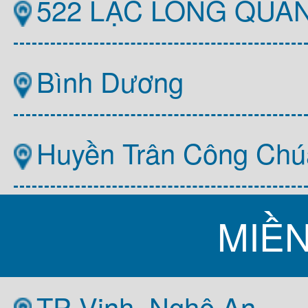
522 LẠC LONG QUÂ
Bình Dương
Huyền Trân Công Chú
MIỀ
TP Vinh, Nghệ An