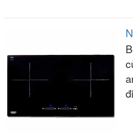
N
B
c
a
đ