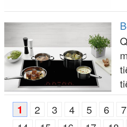
B
Q
m
t
t
1
2
3
4
5
6
7