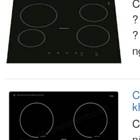
C
?
?
n
C
k
C
n