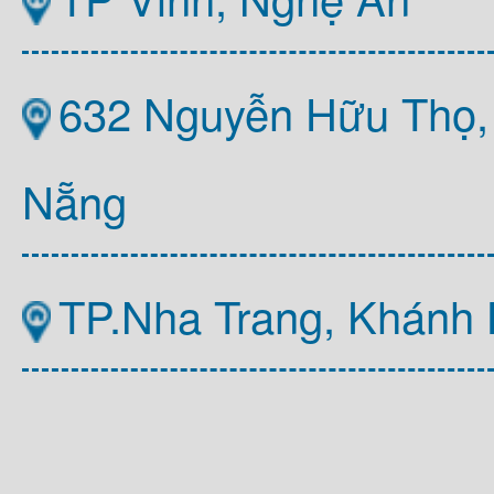
632 Nguyễn Hữu Thọ,
Nẵng
TP.Nha Trang, Khánh