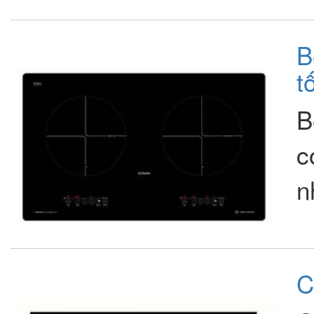
B
t
B
c
n
C