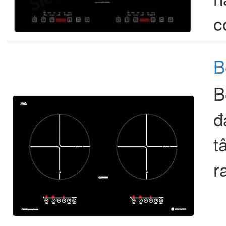
c
B
B
đ
t
r