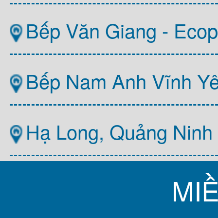
Bếp Văn Giang - Ecop
Bếp Nam Anh Vĩnh Y
Hạ Long, Quảng Ninh
MI