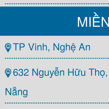
MIỀ
TP Vinh, Nghệ An
632 Nguyễn Hữu Thọ,
Nẵng