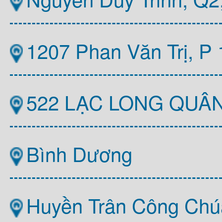
1207 Phan Văn Trị, P
522 LẠC LONG QUÂ
Bình Dương
Huyền Trân Công Chú