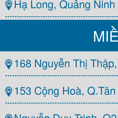
Hạ Long, Quảng Ninh
MI
168 Nguyễn Thị Thập,
153 Cộng Hoà, Q.Tân
Nguyễn Duy Trinh, Q