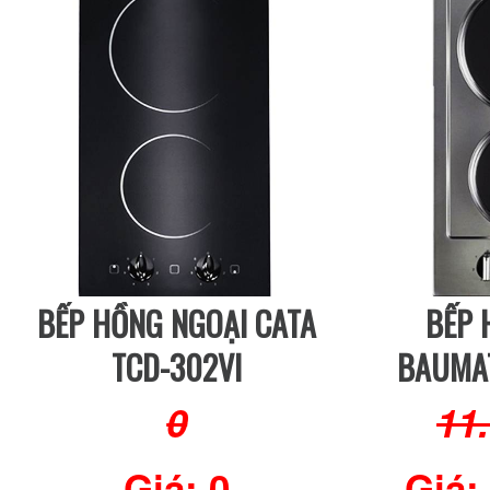
BẾP HỒNG NGOẠI CATA
BẾP 
TCD-302VI
BAUMA
0
11
Giá: 0
Giá: