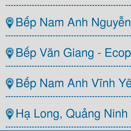
Bếp Nam Anh Nguyễn T
Bếp Văn Giang - Ecop
Bếp Nam Anh Vĩnh Y
Hạ Long, Quảng Ninh