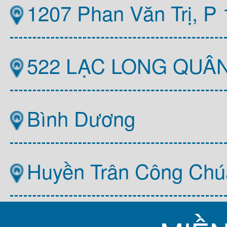
1207 Phan Văn Trị, P
522 LẠC LONG QUÂ
Bình Dương
Huyền Trân Công Chú