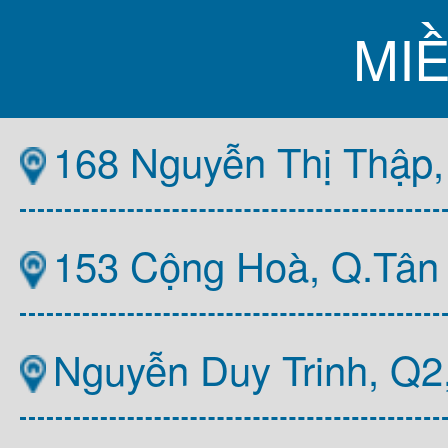
MI
168 Nguyễn Thị Thập,
153 Cộng Hoà, Q.Tân
Nguyễn Duy Trinh, Q