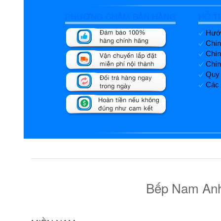
PHƯƠNG CHÂM BÁN HÀNG
HỖ T
Hướn
Chín
Chín
Chín
Quy 
Các 
Bếp Nam Anh 