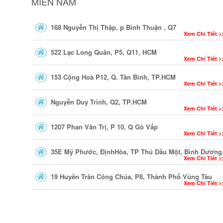
MIỀN NAM
168 Nguyễn Thị Thập, p Bình Thuận , Q7
Xem Chi Tiết >
522 Lạc Long Quân, P5, Q11, HCM
Xem Chi Tiết >
153 Cộng Hoà P12, Q. Tân Bình, TP.HCM
Xem Chi Tiết >
Nguyễn Duy Trinh, Q2, TP.HCM
Xem Chi Tiết >
1207 Phan Văn Trị, P 10, Q Gò Vấp
Xem Chi Tiết >
35E Mỹ Phước, ĐịnhHòa, TP Thủ Dầu Một, Bình Dương
Xem Chi Tiết >
19 Huyền Trân Công Chúa, P8, Thành Phố Vũng Tàu
Xem Chi Tiết >