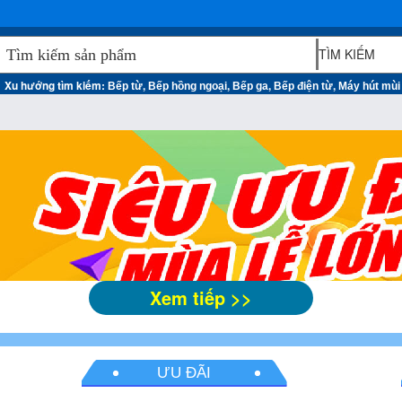
Xu hướng tìm kiếm:
,
,
,
,
Bếp từ
Bếp hồng ngoại
Bếp ga
Bếp điện từ
Máy hút mùi
Xem tiếp >>
ƯU ĐÃI