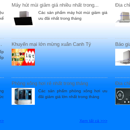
Máy hút mùi giảm giá nhiều nhất trong...
Địa ch
ệu
Các sản phẩm máy hút mùi giảm giá
kế
ưu đãi nhất trong tháng
.
Khuyến mại lớn mừng xuân Canh Tý
Báo gi
ếp
ếp
Phòng xông hơi rẻ nhất trong tháng
Địa ch
ng
Các sản phẩm phòng xông hơi ưu
ức
đãi giảm giá lớn nhất trong tháng
>>
Xem tất cả >>>