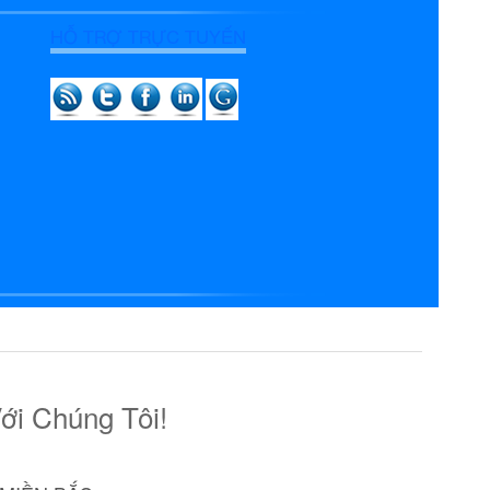
HỖ TRỢ TRỰC TUYẾN
ới Chúng Tôi!