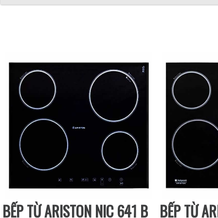
BẾP TỪ ARISTON NIC 641 B
BẾP TỪ AR