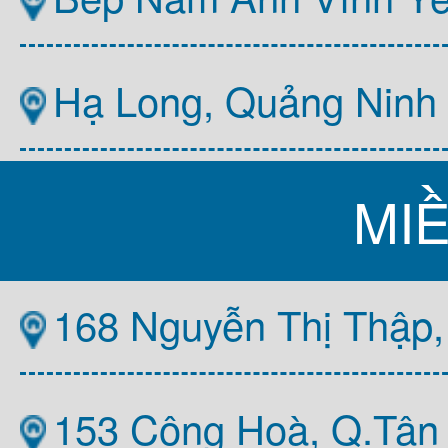
Hạ Long, Quảng Ninh
MI
168 Nguyễn Thị Thập,
153 Cộng Hoà, Q.Tân