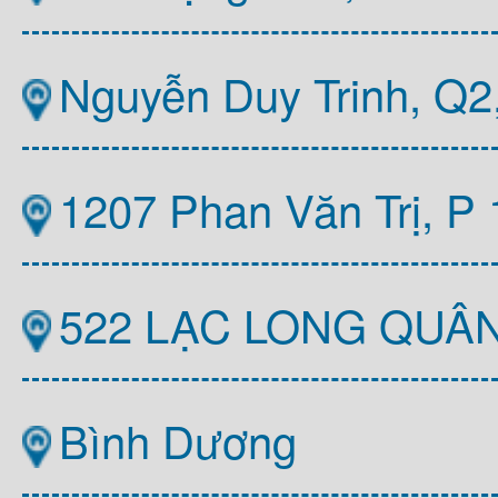
Nguyễn Duy Trinh, Q
1207 Phan Văn Trị, P
522 LẠC LONG QUÂ
Bình Dương