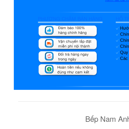
PHƯƠNG CHÂM BÁN HÀNG
HỖ T
Hướn
Chín
Chín
Chín
Quy 
Các 
Bếp Nam Anh 