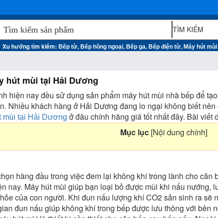
Xu hướng tìm kiếm:
,
,
,
,
Bếp từ
Bếp hồng ngoại
Bếp ga
Bếp điện từ
Máy hút mùi
y hút mùi tại Hải Dương
nh hiện nay đều sử dụng sản phẩm máy hút mùi nhà bếp để tạo
n. Nhiều khách hàng ở Hải Dương đang lo ngại không biết nên 
ở đâu chính hãng giá tốt nhất đây. Bài viết
t mùi tại Hải Dương
Mục lục
[
Nội dung chính
]
ọn hàng đầu trong việc đem lại không khí trong lành cho căn b
hiện nay. Máy hút mùi giúp bạn loại bỏ được mùi khi nấu nướng, 
ỏe của con người. Khi đun nấu lượng khí CO2 sản sinh ra sẽ nh
gian đun nấu giúp không khí trong bếp được lưu thông với bên n