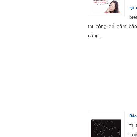
tại
biế
thi công để đảm bảo
cũng...
Báo
thị
Tâ