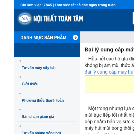
Giờ làm việc: 7h45 | Làm việc tất cả các ngày trong tuần
DANH MỤC SẢN PHẨM
Đại lý cung cấp má
Hầu hết các hộ gia đì
không bị ám mùi thức ă
Tư vấn máy sấy bát
đại lý cung cấp máy hú
Giới thiệu
Phương thức thanh toán
Một trong những lựa ch
mùi trực tiếp tốt nhất 
Sản phẩm giảm giá
bếp nhằm bảo vệ sức kh
máy hút mùi trong thời 
Tư vấn phòng xông hơi