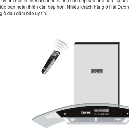
máy hút mùi là thiết bị cần thiết cho căn bếp sau bếp nấu. Ngo
giúp bạn hoàn thiện căn bếp hơn. Nhiều khách hàng ở Hải Dươ
g ở đâu đảm bảo uy tín.