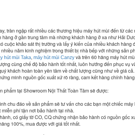
ay, tràn ngập rất nhiều các thương hiệu máy hút mùi đến từ cá
 hàng ở gần trung tâm mà những khách hàng ở xa như Hải Dươ
có cuộc khảo sát thị trường và lấy ý kiến của nhiều khách hàn
 nhiều năm kinh nghiệm trong thiết bị nhà bếp với những sản 
,
và trên 60 hãng máy hút mù
y hút mùi Taka
máy hút mùi Canzy
ợng cùng chế độ bảo hành tốt nhất, luôn hướng đến phục vụ và
uý khách hoàn toàn yên tâm về chất lượng cũng như về giá cả. 
chứng minh nguồn gốc xuất xứ rõ ràng, cam kết hàng chính hàng
n phẩm tại Showroom Nội Thất Toàn Tâm sẽ được:
tình chu đáo về sản phẩm sẽ tư vấn cho các bạn một chiếc máy h
 miễn phí tận nơi bảo hành tại nhà.
 hành, có giấy tờ CO, CQ chứng nhận bảo hành có nguồn gốc xu
ãng 100%, mua được với giá tốt nhất.