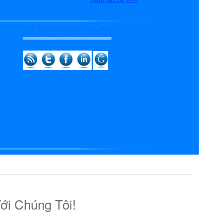
HỖ TRỢ TRỰC TUYẾN
ới Chúng Tôi!