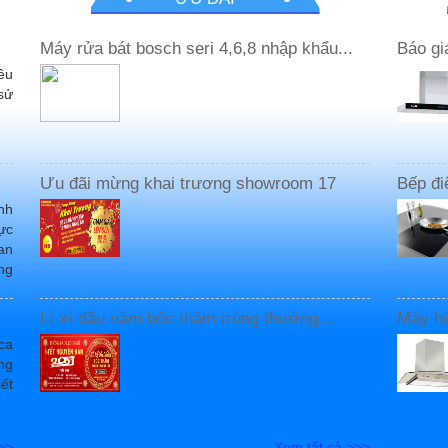
Máy rửa bát bosch seri 4,6,8 nhập khẩu...
Báo giá
ều
sử
Ưu đãi mừng khai trương showroom 17
Bếp đi
nh
ực
an
ng
Lì xì đầu năm bốc thăm trúng thưởng...
Máy hú
ca
ng
iết
>>
Xem tất cả >>>