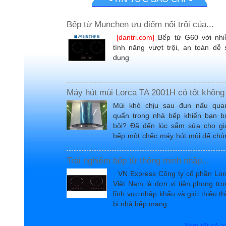
Bếp từ Munchen ưu điểm nổi trội của...
[dantri.com]
Bếp từ G60 với nhi
tính năng vượt trội, an toàn dễ 
dụng
Máy hút mùi Lorca TA 2001H có tốt không
Mùi khó chịu sau đun nấu qua
quẩn trong nhà bếp khiến bạn b
bội? Đã đến lúc sắm sửa cho gi
bếp một chếc máy hút mùi để chú
giúp bạn có không...
Trải nghiệm bếp từ thông minh nhập...
VN Express Công ty cổ phần Lor
Việt Nam là đơn vị tiên phong tro
lĩnh vực nhập khẩu và giới thiệu th
bị nhà bếp mang...
Xem tất cả >