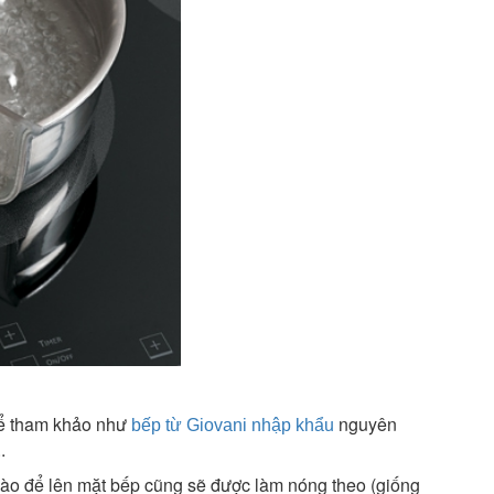
hể tham khảo như
nguyên
bếp từ Giovani nhập khẩu
.
 nào để lên mặt bếp cũng sẽ được làm nóng theo (giống