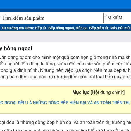
Xu hướng tìm kiếm:
,
,
,
,
Bếp từ
Bếp hồng ngoại
Bếp ga
Bếp điện từ
Máy hút mùi
y hồng ngoại
vẫn đang tự ôm cho mình một quả bom hẹn giờ trong nhà mà khôn
hiều người tiêu dùng lo lắng, sự ra đời của các sản phẩm bếp từ
 cho gia đình mình. Nhưng nên việc lựa chọn Nên mua bếp từ h
 cùng bạn điểm qua các ưu nhược điểm của hai loại bếp này để b
Mục lục
[
Nội dung chính
]
G NGOẠI ĐỀU LÀ NHỮNG DÒNG BẾP HIỆN ĐẠI VÀ AN TOÀN TRÊN THỊ
ại đều là những dòng bếp hiện đại và an toàn trên thị trường h
nh nên lựa chọn loại nào chúng ta cùng tìm hiểu kỹ hơn về hai l