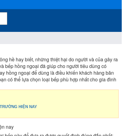
g hề hay biết, những thiệt hại do người và của gây ra
 và bếp hồng ngoại đã giúp cho người tiêu dùng có
ay hồng ngoại để dùng là điều khiến khách hàng băn
ạn có thể lựa chọn loại bếp phù hợp nhất cho gia đình
 TRƯỜNG HIỆN NAY
iện nay
oại bếp này để đưa ra được quyết định đúng đắn nhất: