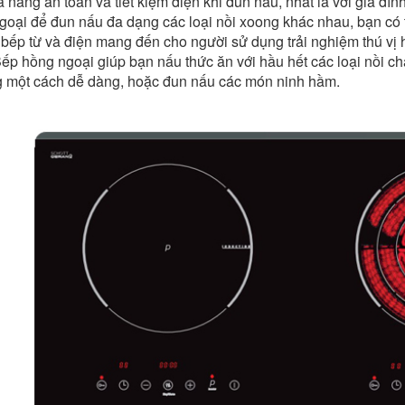
ăng an toàn và tiết kiệm điện khi đun nấu, nhất là với gia đìn
ại để đun nấu đa dạng các loại nồi xoong khác nhau, bạn có t
bếp từ và điện mang đến cho người sử dụng trải nghiệm thú vị 
Bếp hồng ngoại giúp bạn nấu thức ăn với hầu hết các loại nồi 
 một cách dễ dàng, hoặc đun nấu các món ninh hầm.