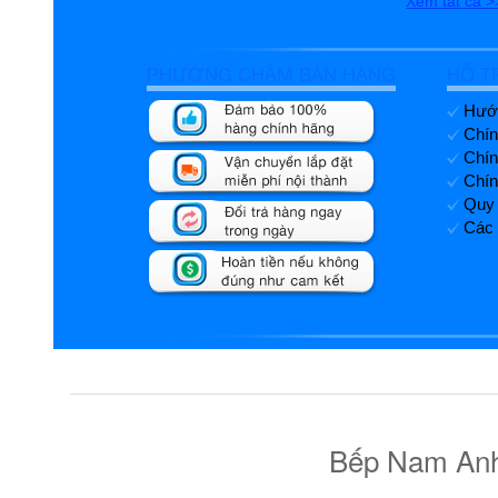
Xem tất cả >
PHƯƠNG CHÂM BÁN HÀNG
HỖ T
Hướn
Chín
Chín
Chín
Quy 
Các 
Bếp Nam Anh 