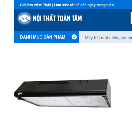
Giờ làm việc: 7h45 | Làm việc tất cả các ngày trong tuần
DANH MỤC SẢN PHẨM
/
Máy hút mùi
Máy hút mù