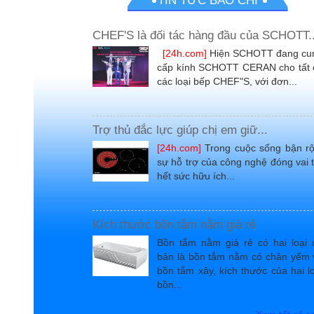
TIN TỨC BÁO CHÍ
CHEF'S là đối tác hàng đầu của SCHOTT..
[24h.com]
Hiện SCHOTT đang cu
cấp kính SCHOTT CERAN cho tất 
các loại bếp CHEF"S, với đơn...
Trợ thủ đắc lực giúp chị em giữ...
[24h.com]
Trong cuộc sống bận rộ
sự hỗ trợ của công nghệ đóng vai 
hết sức hữu ích...
Kích thước bồn tắm nằm giá rẻ
Bồn tắm nằm giá rẻ có hai loại 
bản là bồn tắm nằm có chân yếm 
bồn tắm xây, kích thước của hai l
bồn...