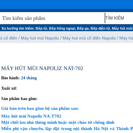
Xu hướng tìm kiếm:
,
,
,
,
Bếp từ
Bếp hồng ngoại
Bếp ga
Bếp điện từ
Máy hút mùi
/
/
/
i cổ điển
Máy hút mùi Napoliz
Máy hút mùi cổ điển Napoliz
Máy hú
MÁY HÚT MÙI NAPOLIZ NAT-702
Bảo hành:
24 tháng
Xuất xứ:
Sản phẩm bao gồm:
Giá bán trên bao gồm bộ sản phẩm sau:
Máy hút mùi Napoliz NA-T702
Một chổi lau nhà thông minh hoặc một chảo từ chống dính
Miễn phí vận chuyển, lắp đặt trong nội thành Hà Nội và Thành 