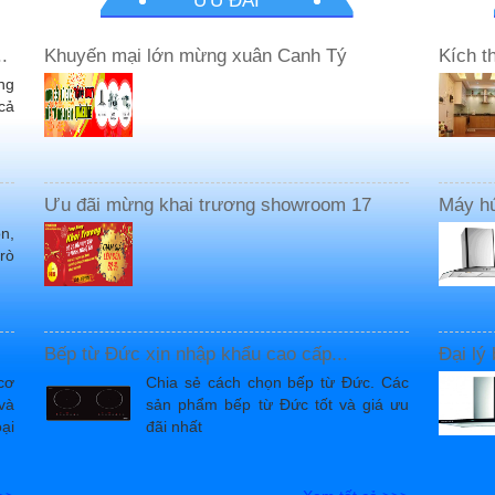
ƯU ĐÃI
.
Khuyến mại lớn mừng xuân Canh Tý
Kích t
ng
cả
Ưu đãi mừng khai trương showroom 17
Máy hú
n,
trò
Bếp từ Đức xịn nhập khẩu cao cấp...
Đại lý
cơ
Chia sẻ cách chọn bếp từ Đức. Các
và
sản phẩm bếp từ Đức tốt và giá ưu
oại
đãi nhất