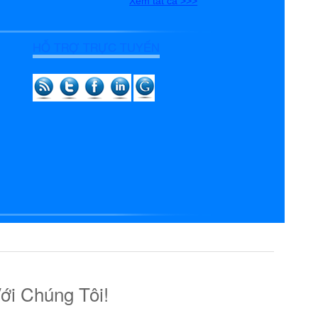
Xem tất cả >>>
HỖ TRỢ TRỰC TUYẾN
ới Chúng Tôi!