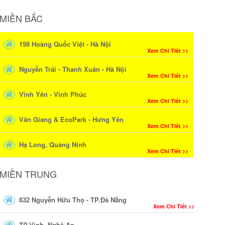
MIỀN BẮC
198 Hoàng Quốc Việt - Hà Nội
Xem Chi Tiết >>
Nguyễn Trãi - Thanh Xuân - Hà Nội
Xem Chi Tiết >>
Vĩnh Yên - Vĩnh Phúc
Xem Chi Tiết >>
Văn Giang & EcoPark - Hưng Yên
Xem Chi Tiết >>
Hạ Long, Quảng Ninh
Xem Chi Tiết >>
MIỀN TRUNG
632 Nguyễn Hữu Thọ - TP.Đà Nẵng
Xem Chi Tiết >>
TP.Vinh, Nghệ An