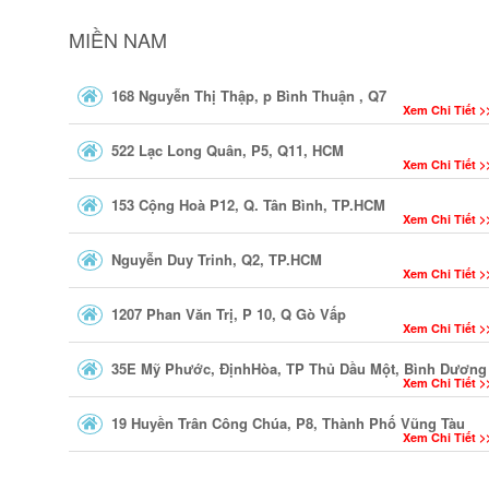
MIỀN NAM
168 Nguyễn Thị Thập, p Bình Thuận , Q7
Xem Chi Tiết >
522 Lạc Long Quân, P5, Q11, HCM
Xem Chi Tiết >
153 Cộng Hoà P12, Q. Tân Bình, TP.HCM
Xem Chi Tiết >
Nguyễn Duy Trinh, Q2, TP.HCM
Xem Chi Tiết >
1207 Phan Văn Trị, P 10, Q Gò Vấp
Xem Chi Tiết >
35E Mỹ Phước, ĐịnhHòa, TP Thủ Dầu Một, Bình Dương
Xem Chi Tiết >
19 Huyền Trân Công Chúa, P8, Thành Phố Vũng Tàu
Xem Chi Tiết >