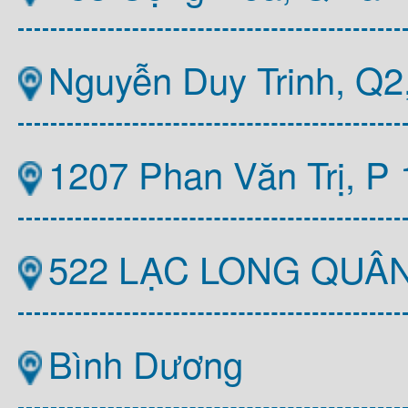
Nguyễn Duy Trinh, Q
1207 Phan Văn Trị, P
522 LẠC LONG QUÂ
Bình Dương