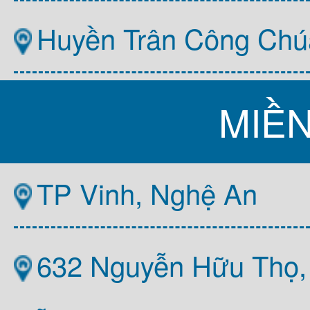
Huyền Trân Công Chú
MIỀ
TP Vinh, Nghệ An
632 Nguyễn Hữu Thọ,