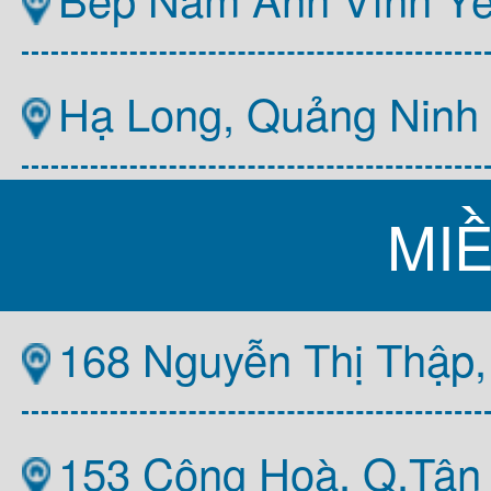
Hạ Long, Quảng Ninh
MI
168 Nguyễn Thị Thập,
153 Cộng Hoà, Q.Tân