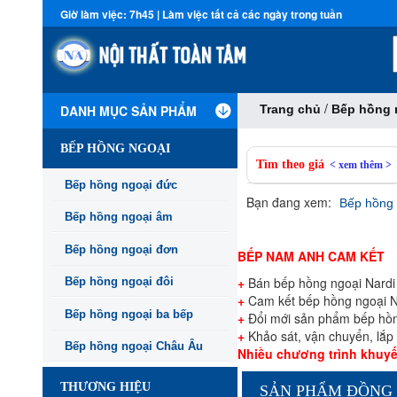
Giờ làm việc: 7h45 | Làm việc tất cả các ngày trong tuần
/
DANH MỤC SẢN PHẨM
Trang chủ
Bếp hồng 
BẾP HỒNG NGOẠI
Tìm theo giá
< xem thêm >
Bếp hồng ngoại đức
Bạn đang xem:
Bếp hồng 
Bếp hồng ngoại âm
Bếp hồng ngoại đơn
BẾP NAM ANH CAM KẾT
+
Bán bếp hồng ngoại Nardi gi
Bếp hồng ngoại đôi
+
Cam kết bếp hồng ngoại Na
Bếp hồng ngoại ba bếp
+
Đổi mới sản phẩm bếp hồng
+
Khảo sát, vận chuyển, lắp 
Bếp hồng ngoại Châu Âu
Nhiều chương trình khuyến
THƯƠNG HIỆU
SẢN PHẨM ĐỒNG