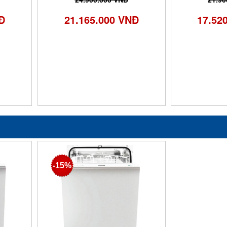
Đ
21.165.000 VNĐ
17.52
-15%