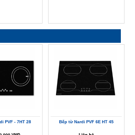
di PVF - 7HT 28
Bếp từ Nardi PVF 6E HT 45
0.000 VNĐ
Liên hệ