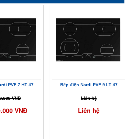
ardi PVF 7 HT 47
Bếp điện Nardi PVF 9 LT 47
0.000 VNĐ
Liên hệ
0.000 VNĐ
Liên hệ