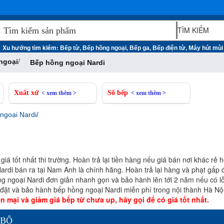
Xu hướng tìm kiếm:
,
,
,
,
Bếp từ
Bếp hồng ngoại
Bếp ga
Bếp điện từ
Máy hút mùi
/
ngoại
Bếp hồng ngoại Nardi
Xuất xứ
Số bếp
< xem thêm >
< xem thêm >
ngoại Nardi
á tốt nhất thi trường. Hoàn trả lại tiền hàng nếu giá bán nơi khác rẻ h
rdi bán ra tại Nam Anh là chính hãng. Hoàn trả lại hàng và phạt gấp 
 ngoại Nardi đơn giản nhanh gọn và bảo hành lên tới 2 năm nếu có l
đặt và bảo hành bếp hồng ngoại Nardi miễn phí trong nội thành Hà Nội
 mại và giảm giá bếp từ chưa up, hãy gọi để có giá tốt nhất.
 BỘ