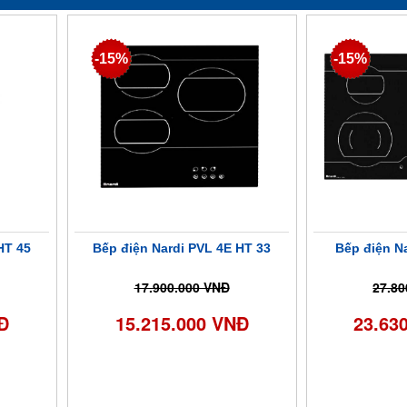
-15%
-15%
HT 45
Bếp điện Nardi PVL 4E HT 33
Bếp điện N
17.900.000 VNĐ
27.80
Đ
15.215.000 VNĐ
23.63