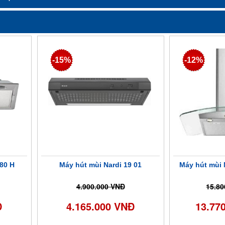
-15%
-12%
 80 H
Máy hút mùi Nardi 19 01
Máy hút mùi 
4.900.000 VNĐ
15.80
Đ
4.165.000 VNĐ
13.77