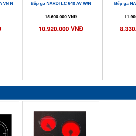
A VN N
Bếp ga NARDI LC 640 AV W/N
Bếp ga NA
15.600.000 VNĐ
11.90
Đ
10.920.000 VNĐ
8.330