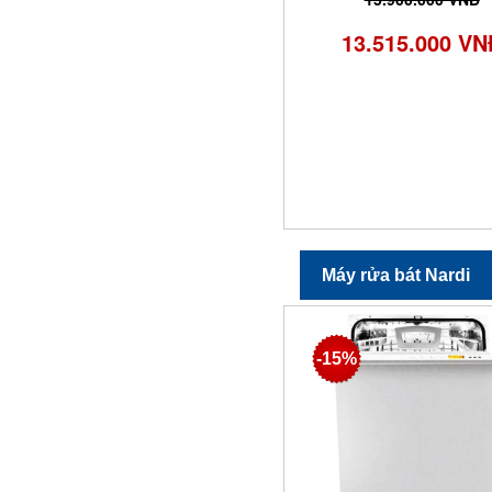
13.515.000 VN
Máy rửa bát Nardi
-15%