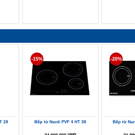
-15%
-20%
T 28
Bếp từ Nardi PVF 4 HT 38
Bếp từ Nar
24.900.000 VNĐ
21.90