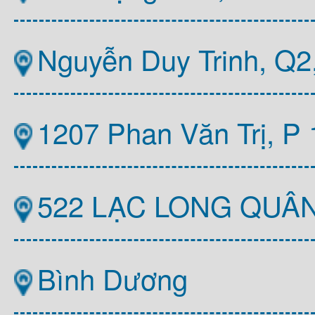
Nguyễn Duy Trinh, Q
1207 Phan Văn Trị, P
522 LẠC LONG QUÂ
Bình Dương