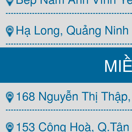
Hạ Long, Quảng Ninh
MI
168 Nguyễn Thị Thập,
153 Cộng Hoà, Q.Tân