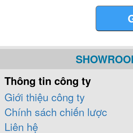
nhiệt, ngắt gas tự độn
khóa gas bằng đồng, 
8mm chịu nhiệt và chịu 
SHOWROOM
Thông tin công ty
Bếp ga Lorca TA 82
Giới thiệu công ty
chịu lực và chịu nhiệ
Chính sách chiến lược
chịu sốc nhiệt cao. m
Liên hệ