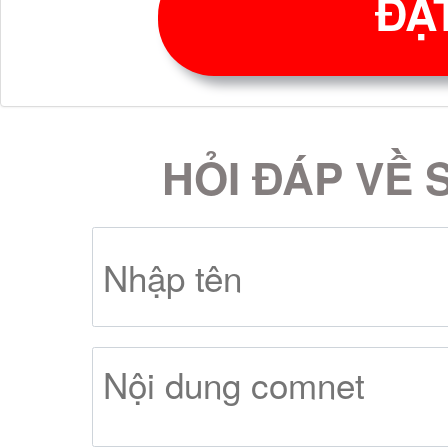
ĐẶ
tại Malaysia, bếp sử d
phí gas.
Bếp gas lorca
được đ
HỎI ĐÁP VỀ 
(Công tắc núm vặn) 
men chống rỉ siêu bền
nấu 2 vòng lửa riêng 
động bằng pin 1.5v,