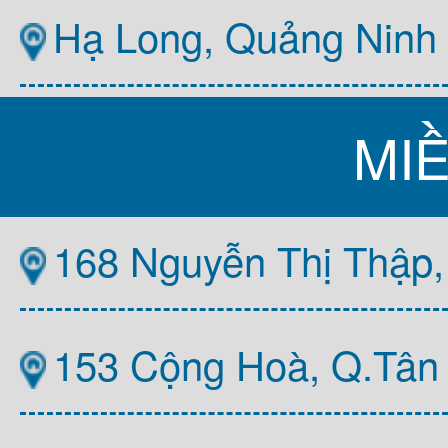
Hạ Long, Quảng Ninh
MI
168 Nguyễn Thị Thập,
153 Cộng Hoà, Q.Tân