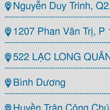
Nguyễn Duy Trinh, Q
1207 Phan Văn Trị, P
522 LẠC LONG QUÂ
Bình Dương
Huyền Trân Công Chú