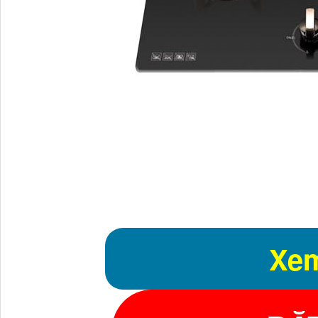
Bếp ga Lorca TA 82
Xem
được sản xuất dây chu