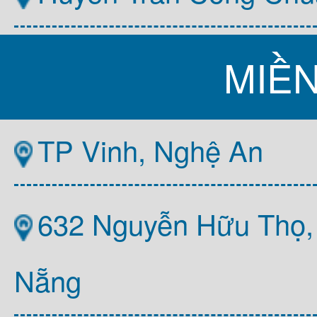
MIỀ
TP Vinh, Nghệ An
632 Nguyễn Hữu Thọ,
Nẵng