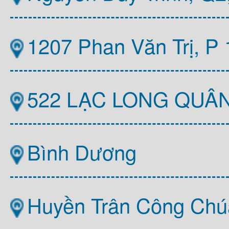
1207 Phan Văn Trị, P
522 LẠC LONG QUÂ
Bình Dương
Huyền Trân Công Chú