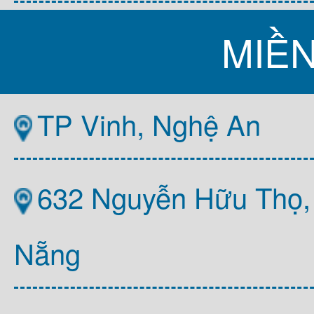
MIỀ
TP Vinh, Nghệ An
632 Nguyễn Hữu Thọ,
Nẵng