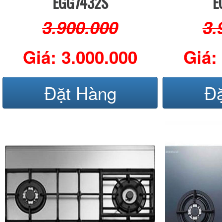
EGG7432S
E
3.900.000
3.
Giá: 3.000.000
Giá:
Đặt Hàng
Đ