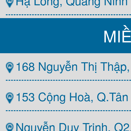
Hạ Long, Quảng Ninh
MI
168 Nguyễn Thị Thập,
153 Cộng Hoà, Q.Tân
Nguyễn Duy Trinh, Q