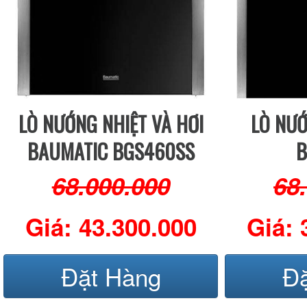
LÒ NƯỚNG NHIỆT VÀ HƠI
LÒ NƯ
BAUMATIC BGS460SS
B
68.000.000
68
Giá: 43.300.000
Giá: 
Đặt Hàng
Đ