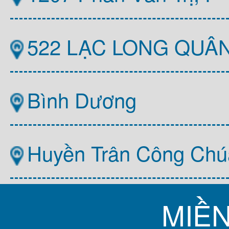
522 LẠC LONG QUÂ
Bình Dương
Huyền Trân Công Chú
MIỀ