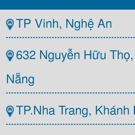
TP Vinh, Nghệ An
632 Nguyễn Hữu Thọ,
Nẵng
TP.Nha Trang, Khánh