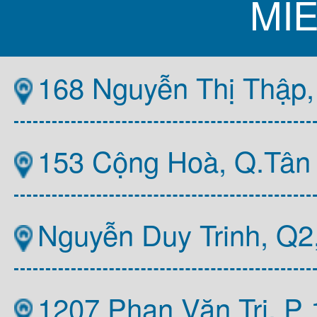
MI
168 Nguyễn Thị Thập,
153 Cộng Hoà, Q.Tân
Nguyễn Duy Trinh, Q
1207 Phan Văn Trị, P