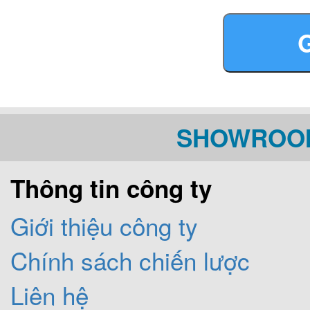
+ DR 16 31 1350
SHOWROOM
Acrylic): 50.275. 000
Thông tin công ty
+ DR 16 31 1350x1350x
Giới thiệu công ty
66.277.000
vnđ
Chính sách chiến lược
Liên hệ