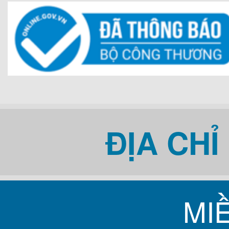
ĐỊA CH
Bồn tắm Daros n
MI
massage D