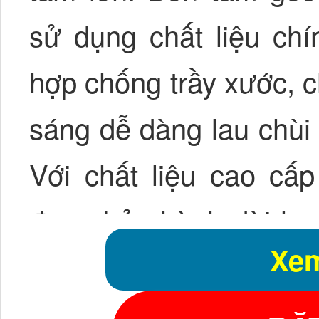
sử dụng chất liệu chí
hợp chống trầy xước, 
sáng dễ dàng lau chùi 
Với chất liệu cao cấ
được bảo hành dài hạn
Xem
bồn được làm từ chất l
massage
Daros DR 16-