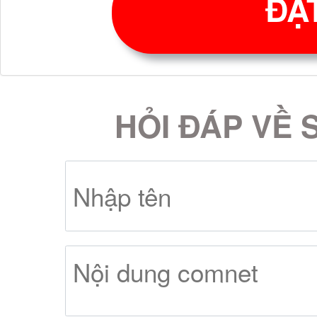
ĐẶ
chất liệu ngọc trai ca
sang trọng. Phần d
HỎI ĐÁP VỀ 
massage Daros DR 16-3
trượt an toàn cho ngườ
* Kích thước bồn 
31: