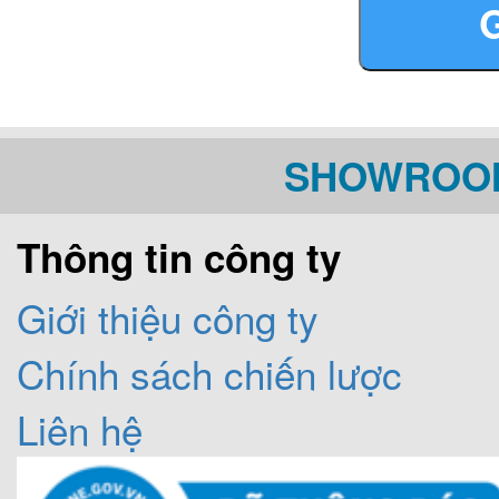
+ Kích thước lắp đặt 
là kích thước khoét đá.
SHOWROOM
Bếp có hai vùng nấu
Thông tin công ty
hai vòng tròn có đườn
Giới thiệu công ty
suất bếp trái là 1800
Chính sách chiến lược
Liên hệ
nhiên liệu sử dụng 