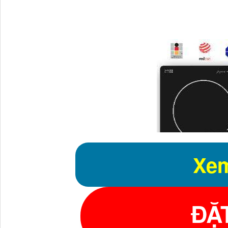
Xem
ĐẶ