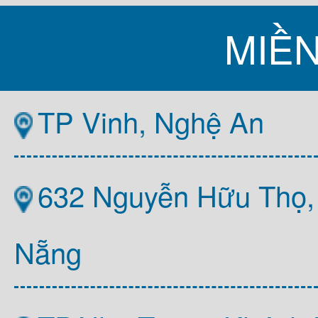
MIỀ
TP Vinh, Nghệ An
632 Nguyễn Hữu Thọ,
Nẵng