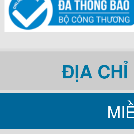
dụng điện áp 220 -250
suất nấu là 3200W.
Kiểu dáng của bếp từ
bếp dài được lắp âm b
ĐỊA CH
thuần là tăng giảm cô
cảm ứng mà không có
MI
nào khác.