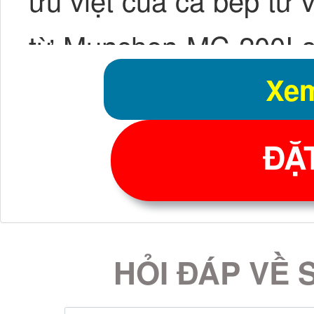
từ Munchen MC 200I s
Xem
mặt kính Schott Cer
điểm của mặt kính n
ĐẶ
nhanh, có khả năng c
năng chịu sốc nhiệt
HỎI ĐÁP VỀ 
dụng công nghệ Induc