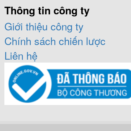
dụng dây mayso cũ, v
Thông tin công ty
thể tận dụng được mọi
Giới thiệu công ty
Chính sách chiến lược
sành, nồi sứ.....
Liên hệ
Bếp điện từ Munch
khiển cảm ứng siêu 