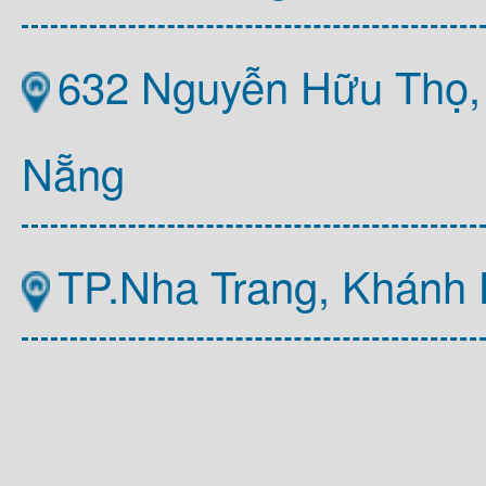
632 Nguyễn Hữu Thọ,
Nẵng
TP.Nha Trang, Khánh