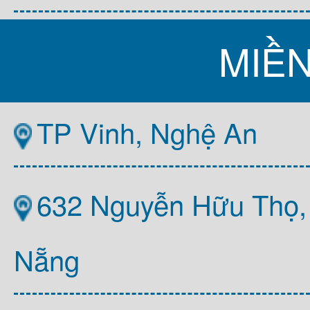
MIỀ
TP Vinh, Nghệ An
632 Nguyễn Hữu Thọ,
Nẵng